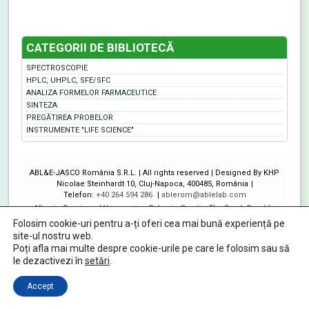
CATEGORII DE BIBLIOTECĂ
SPECTROSCOPIE
HPLC, UHPLC, SFE/SFC
ANALIZA FORMELOR FARMACEUTICE
SINTEZA
PREGĂTIREA PROBELOR
INSTRUMENTE "LIFE SCIENCE"
ABL&E-JASCO România S.R.L. | All rights reserved | Designed By KHP
Nicolae Steinhardt 10, Cluj-Napoca, 400485, România
Telefon:
+40 264 594 286
ablerom@ablelab.com
Albania
,
Bosnia and Herzegovina
,
Bulgaria
,
Croatia
,
The Czech Republic
,
Hungary
,
Moldova
,
Montenegro
,
North Macedonia
,
Poland
,
Romania
,
Serbia
,
Folosim cookie-uri pentru a-ți oferi cea mai bună experiență pe
Slovakia
,
Slovenia
,
Austria
site-ul nostru web.
Poți afla mai multe despre cookie-urile pe care le folosim sau să
le dezactivezi în
setări
.
Accept