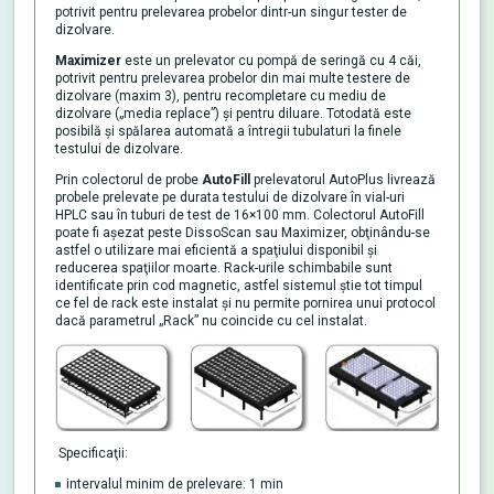
potrivit pentru prelevarea probelor dintr-un singur tester de
dizolvare.
Maximizer
este un prelevator cu pompă de seringă cu 4 căi,
potrivit pentru prelevarea probelor din mai multe testere de
dizolvare (maxim 3), pentru recompletare cu mediu de
dizolvare („media replace”) şi pentru diluare. Totodată este
posibilă şi spălarea automată a întregii tubulaturi la finele
testului de dizolvare.
Prin colectorul de probe
AutoFill
prelevatorul AutoPlus livrează
probele prelevate pe durata testului de dizolvare în vial-uri
HPLC sau în tuburi de test de 16×100 mm. Colectorul AutoFill
poate fi aşezat peste DissoScan sau Maximizer, obţinându-se
astfel o utilizare mai eficientă a spaţiului disponibil şi
reducerea spaţiilor moarte. Rack-urile schimbabile sunt
identificate prin cod magnetic, astfel sistemul ştie tot timpul
ce fel de rack este instalat şi nu permite pornirea unui protocol
dacă parametrul „Rack” nu coincide cu cel instalat.
Specificaţii:
intervalul minim de prelevare: 1 min