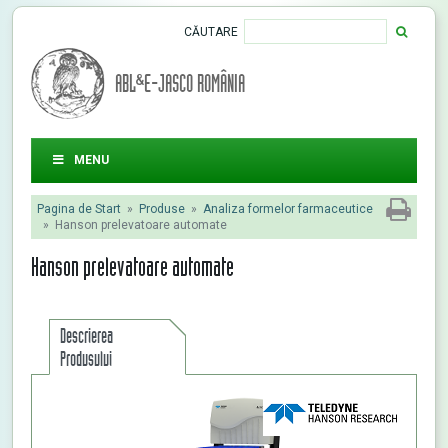
CĂUTARE
ABL&E-JASCO ROMÂNIA
MENU
Pagina de Start
»
Produse
»
Analiza formelor farmaceutice
»
Hanson prelevatoare automate
Hanson prelevatoare automate
Descrierea
Produsului