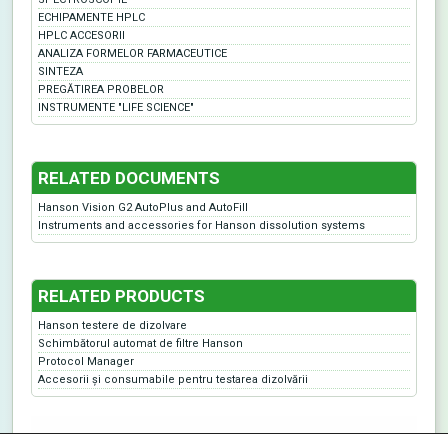
ECHIPAMENTE HPLC
HPLC ACCESORII
ANALIZA FORMELOR FARMACEUTICE
SINTEZA
PREGĂTIREA PROBELOR
INSTRUMENTE "LIFE SCIENCE"
RELATED DOCUMENTS
Hanson Vision G2 AutoPlus and AutoFill
Instruments and accessories for Hanson dissolution systems
RELATED PRODUCTS
Hanson testere de dizolvare
Schimbătorul automat de filtre Hanson
Protocol Manager
Accesorii şi consumabile pentru testarea dizolvării
ABL&E-JASCO România S.R.L. | All rights reserved | Designed By KHP