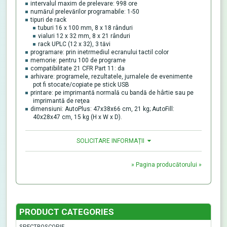
intervalul maxim de prelevare: 998 ore
numărul prelevărilor programabile: 1-50
tipuri de rack
tuburi 16 x 100 mm, 8 x 18 rânduri
vialuri 12 x 32 mm, 8 x 21 rânduri
rack UPLC (12 x 32), 3 tăvi
programare: prin inetrmediul ecranului tactil color
memorie: pentru 100 de programe
compatibilitate 21 CFR Part 11: da
arhivare: programele, rezultatele, jurnalele de evenimente
pot fi stocate/copiate pe stick USB
printare: pe imprimantă normală cu bandă de hârtie sau pe
imprimantă de reţea
dimensiuni: AutoPlus: 47x38x66 cm, 21 kg; AutoFill:
40x28x47 cm, 15 kg (H x W x D).
SOLICITARE INFORMAȚII
» Pagina producătorului »
PRODUCT CATEGORIES
SPECTROSCOPIE