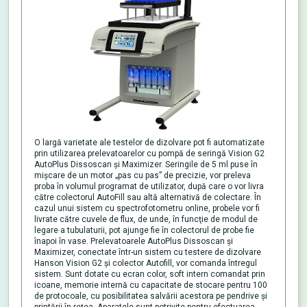
O largă varietate ale testelor de dizolvare pot fi automatizate
prin utilizarea prelevatoarelor cu pompă de seringă Vision G2
AutoPlus Dissoscan şi Maximizer. Seringile de 5 ml puse în
mişcare de un motor „pas cu pas” de precizie, vor preleva
proba în volumul programat de utilizator, după care o vor livra
către colectorul AutoFill sau altă alternativă de colectare. În
cazul unui sistem cu spectrofotometru online, probele vor fi
livrate către cuvele de flux, de unde, în funcţie de modul de
legare a tubulaturii, pot ajunge fie în colectorul de probe fie
înapoi în vase. Prelevatoarele AutoPlus Dissoscan şi
Maximizer, conectate într-un sistem cu testere de dizolvare
Hanson Vision G2 şi colector Autofill, vor comanda întregul
sistem. Sunt dotate cu ecran color, soft intern comandat prin
icoane, memorie internă cu capacitate de stocare pentru 100
de protocoale, cu posibilitatea salvării acestora pe pendrive şi
printării în reţea. Aparatele sunt potrivite pentru efectuarea