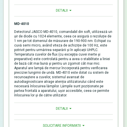
DETALII
MD-4010
Detectorul JASCO MD-4010, comandabil din soft, utilizează un
șir de diode cu 1024 elemente, ceea ce asigură o rezoluție de
1 nm pe tot domeniul de măsurare de 190-900 nm. Echipat cu
cuvă semi micro, având viteza de achiziție de 100 Hz, este
potrivit pentru urmărirea separării și în aplicații UHPLC.
Temperatura cuvelor de flux (cu excepția cuvei inerte și
preparative) este controlată pentru a avea o stabilitate a liniei
de bază cât mai bună și pentru un zgomot cât mai mic.
Aparatul are lampă de mercur încorporată pentru verificarea
preciziei lungimii de undă. MD-4010 este dotat cu sistem de
recunoaștere a cuvelor, sistemul avansat de
autodiagnosticare atrage atenția utilizatorului când este
necesară înlocuirea lămpilor. Lămpile sunt poziționate pe
partea frontală a aparatului, ușor accesibile, ceea ce permite
înlocuirea lor și de către utilizator.
DETALII
SOLICITARE INFORMAȚII