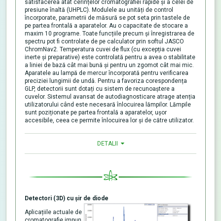
satisfacerea atât cerințelor cromatografiei rapide și a celei de
presiune înaltă (UHPLC). Modulele au unități de control
încorporate, parametrii de măsură se pot seta prin tastele de
pe partea frontală a aparatelor. Au o capacitate de stocare a
maxim 10 programe. Toate funcțiile precum și înregistrarea de
spectru pot fi controlate de pe calculator prin softul JASCO
ChromNav2. Temperatura cuvei de flux (cu excepția cuvei
inerte și preparative) este controlată pentru a avea o stabilitate
a liniei de bază cât mai bună și pentru un zgomot cât mai mic.
Aparatele au lampă de mercur încorporată pentru verificarea
preciziei lungimii de undă. Pentru a favoriza corespondența
GLP, detectorii sunt dotați cu sistem de recunoaștere a
cuvelor. Sistemul avansat de autodiagnosticare atrage atenția
utilizatorului când este necesară înlocuirea lămpilor. Lămpile
sunt poziționate pe partea frontală a aparatelor, ușor
accesibile, ceea ce permite înlocuirea lor și de către utilizator.
DETALII
Detectori (3D) cu șir de diode
Aplicațiile actuale de
cromatografie impun