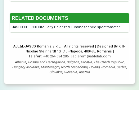
RELATED DOCUMENTS
JASCO CPL-300 Circularly Polarized Luminescence spectrometer
ABL&E-JASCO România S.R.L. | All rights reserved | Designed By KHP
Nicolae Steinhardt 10, Cluj-Napoca, 400485, România
Telefon:
+40 264 594 286
ablerom@ablelab.com
Albania
,
Bosnia and Herzegovina
,
Bulgaria
,
Croatia
,
The Czech Republic
,
Hungary
,
Moldova
,
Montenegro
,
North Macedonia
,
Poland
,
Romania
,
Serbia
,
Slovakia
,
Slovenia
,
Austria