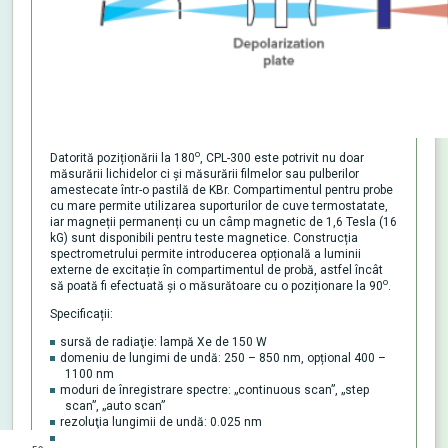
o
Datorită poziționării la 180
, CPL-300 este potrivit nu doar
măsurării lichidelor ci și măsurării filmelor sau pulberilor
amestecate într-o pastilă de KBr. Compartimentul pentru probe
cu mare permite utilizarea suporturilor de cuve termostatate,
iar magneții permanenți cu un câmp magnetic de 1,6 Tesla (16
kG) sunt disponibili pentru teste magnetice. Construcția
spectrometrului permite introducerea opțională a luminii
externe de excitație în compartimentul de probă, astfel încât
o
să poată fi efectuată și o măsurătoare cu o poziționare la 90
.
Specificații:
sursă de radiaţie: lampă Xe de 150 W
domeniu de lungimi de undă: 250 – 850 nm, opțional 400 –
1100 nm
moduri de înregistrare spectre: „continuous scan”, „step
scan”, „auto scan”
rezoluţia lungimii de undă: 0.025 nm