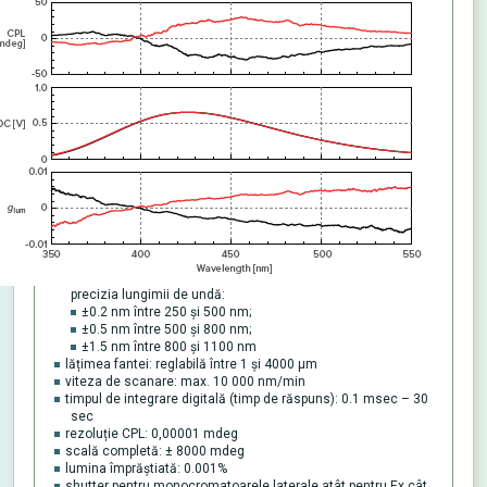
precizia lungimii de undă:
±0.2 nm între 250 și 500 nm;
±0.5 nm între 500 și 800 nm;
±1.5 nm între 800 și 1100 nm
lățimea fantei: reglabilă între 1 și 4000 μm
viteza de scanare: max. 10 000 nm/min
timpul de integrare digitală (timp de răspuns): 0.1 msec – 30
sec
rezoluție CPL: 0,00001 mdeg
scală completă: ± 8000 mdeg
lumina împrăştiată: 0.001%
shutter pentru monocromatoarele laterale atât pentru Ex cât