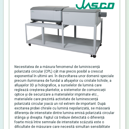
Necesitatea de a măsura fenomenul de luminiscență
polarizată circular (CPL) cât mai precis posibil a crescut
exponential în ultimii ani. În dezvoltarea unor domenii speciale
precum iluminarea de fundal a afișajelor cu cristale lichide, a
afișajelor 3D și holografice, a surselelor de lumină care
reglează creșterea plantelor, a sistemelor de comunicații
optice și de securizare a materialelor imprimate etc.,
materialele care prezintă activitate de luminescență
polarizată circular joacă un rol extrem de important. După
excitarea probei chirale cu lumină nepolarizată, se măsoară
diferența de intensitate dintre lumina emisă polarizată circular
stânga și dreapta. Faptul că trebuie detectată o diferență
foarte mică între semnale de intensitate scăzută este o
dificultate de măsurare care necesită simultan sensibilitate