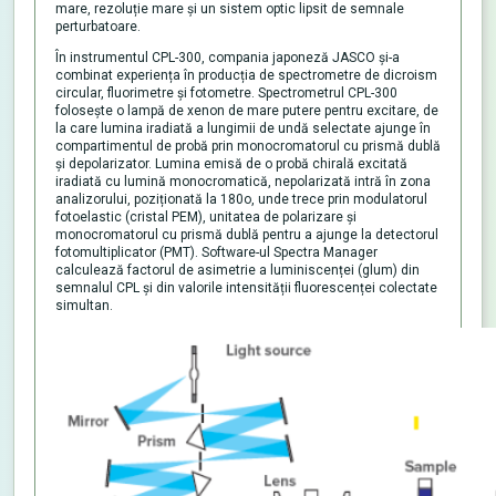
mare, rezoluție mare și un sistem optic lipsit de semnale
perturbatoare.
În instrumentul CPL-300, compania japoneză JASCO și-a
combinat experiența în producția de spectrometre de dicroism
circular, fluorimetre și fotometre. Spectrometrul CPL-300
folosește o lampă de xenon de mare putere pentru excitare, de
la care lumina iradiată a lungimii de undă selectate ajunge în
compartimentul de probă prin monocromatorul cu prismă dublă
și depolarizator. Lumina emisă de o probă chirală excitată
iradiată cu lumină monocromatică, nepolarizată intră în zona
analizorului, poziționată la 180o, unde trece prin modulatorul
fotoelastic (cristal PEM), unitatea de polarizare și
monocromatorul cu prismă dublă pentru a ajunge la detectorul
fotomultiplicator (PMT). Software-ul Spectra Manager
calculează factorul de asimetrie a luminiscenței (glum) din
semnalul CPL și din valorile intensității fluorescenței colectate
simultan.