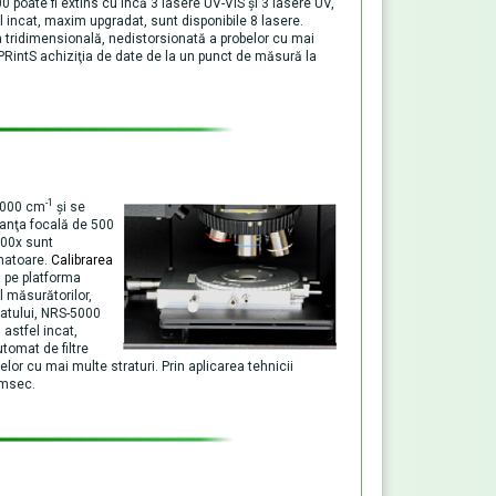
00 poate fi extins cu încă 3 lasere UV-VIS şi 3 lasere UV,
el incat, maxim upgradat, sunt disponibile 8 lasere.
a tridimensională, nedistorsionată a probelor cu mai
 SPRintS achiziţia de date de la un punct de măsură la
-1
000 cm
şi se
stanţa focală de 500
 100x sunt
omatoare.
Calibrarea
 pe platforma
 măsurătorilor,
ratului, NRS-5000
 astfel incat,
tomat de filtre
lor cu mai multe straturi. Prin aplicarea tehnicii
 msec.