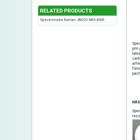
RELATED PRODUCTS
Spectrometre Raman JASCO NRS-4500
Spec
prin
labo
carb
arhe
folo
pach
NRS
Spec
rezo