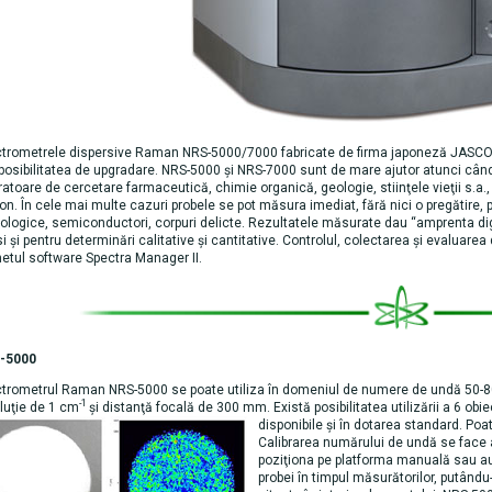
trometrele dispersive Raman NRS-5000/7000 fabricate de firma japoneză JASCO exc
 posibilitatea de upgradare. NRS-5000 şi NRS-7000 sunt de mare ajutor atunci când
ratoare de cercetare farmaceutică, chimie organică, geologie, stiinţele vieţii s.a.,
on. În cele mai multe cazuri probele se pot măsura imediat, fără nici o pregătire, 
ologice, semiconductori, corpuri delicte. Rezultatele măsurate dau “amprenta dig
si şi pentru determinări calitative şi cantitative. Controlul, colectarea şi evalu
etul software Spectra Manager II.
-5000
trometrul Raman NRS-5000 se poate utiliza în domeniul de numere de undă 50-
-1
luţie de 1 cm
şi distanţă focală de 300 mm. Există posibilitatea utilizării a 6 ob
disponibile şi în dotarea standard. Po
Calibrarea numărului de undă se face 
poziţiona pe platforma manuală sau a
probei în timpul măsurătorilor, putându