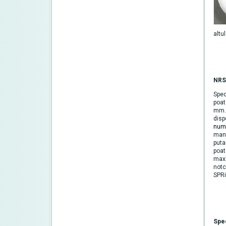
altu
NRS
Spec
poat
mm. 
disp
numă
manu
puta
poat
maxi
notc
SPRi
Spec