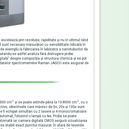
elează prin rezoluţie, rapiditate şi nu în ultimul rând
 sunt necesare măsurători cu sensibilitate ridicată în
 de exemplu la fabricarea în laborator a nanotuburilor de
putandu-se astfel analiza fără distrugere probe
itală” despre compoziţia şi structura chimică şi se pot
area datelor spectrometrelor Raman JASCO este asigurat de
-1
-1
8000 cm
şi se poate extinde până la 10-8000 cm
, cu o
iective, obiectivele care măresc de 5x, 20x şi 100x sunt
ate fi echipat simultan cu 2 lasere şi 4 monocromatoare.
automat, folosind o lampă cu Ne. Proba se poate
utomată iar camera digitală CMOS asigură vizualizarea
-se stabili exact punctul măsurat. În afară de laserele