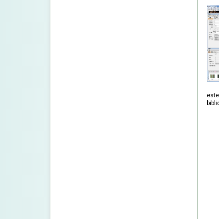
este
bibl