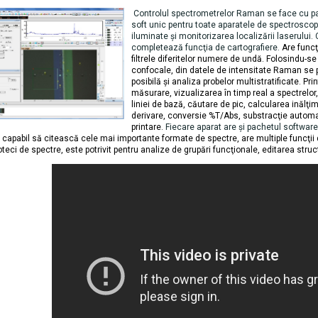
Controlul spectrometrelor Raman se face cu pa
soft unic pentru toate aparatele de spectroscopi
iluminate şi monitorizarea localizării laserulu
completează funcţia de cartografiere.
Are funcţ
filtrele diferitelor numere de undă. Folosindu-s
confocale, din datele de intensitate Raman se p
posibilă şi analiza probelor multistratificate. Pr
măsurare, vizualizarea în timp real a spectrelor
liniei de bază, căutare de pic, calcularea inălţimi
derivare, conversie %T/Abs,
substracţie
automat
printare.
Fiecare aparat are şi pachetul software
 capabil să citească cele mai importante formate de spectre, are multiple funcţii d
ioteci de spectre, este potrivit pentru analize de grupă
ri
funcţional
e
, editarea struc