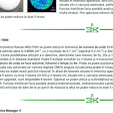
situate în interiorul aparatului, NRS-50
situate intr-o carcasă exterioară, astf
Funcţia VertiScan face posibilă analiz
multe straturi. Prin aplicarea tehnicii
l se poate reduce la doar 5 msec.
-7000
trometrul Raman NRS-7000 se poate utiliza în domeniul
de numere de undă
50-8
-1
-1
-1
e extinde până la 5
-8000 cm
, cu o rezoluţie de 0,7 cm
(opţional 0,3 cm
) şi di
Există posibilitatea utilizării a 6 obiective, obiectivele care măresc de 5x, 20x şi
onibile şi în dotarea standard. Poate fi echipat simultan cu 2 lasere şi 4 monocr
rului de undă se face automat, folosind o lampă cu Ne.
Proba se poate poziţiona
ală sau automată iar camera digitală CMOS asigură vizualizarea probei în timpul
ndu-se stabili exact punctul măsurat. În afară de laserele situate în interiorul apa
e fi extins cu încă 3 lasere UV-VIS şi 3 lasere UV, situate intr-o carcasă exterioară,
m upgradat, sunt disponibile 8 lasere. Opţional se poate utiliza şi schimbătorul au
h. Funcţia VertiScan face posibilă analiza tridimensională, nedistorsionată a probe
ntS achiziţia de date de la un punct de măsură la altul se poate reduce la doar 5
tra Manager II