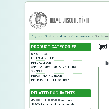
ABL&E-JASCO ROMÂNIA
Pagina de Start
»
Produse
»
Spectroscopie
»
Spectrome
Spect
PRODUCT CATEGORIES
SPECTROSCOPIE
ECHIPAMENTE HPLC
De
HPLC ACCESORII
ANALIZA FORMELOR FARMACEUTICE
SINTEZA
PREGĂTIREA PROBELOR
INSTRUMENTE "LIFE SCIENCE"
RELATED DOCUMENTS
JASCO NRS-5000/7000 brochure
JASCO Raman application booklet