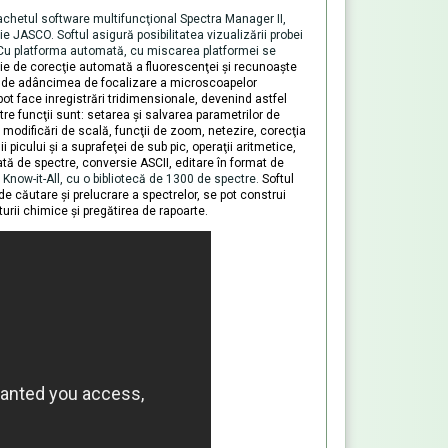
chetul software multifuncţional Spectra Manager II,
e JASCO. Softul asigură posibilitatea vizualizării probei
i. Cu platforma automată, cu miscarea platformei se
ie de corecţie automată a fluorescenţei şi recunoaşte
e de
adâncimea
de focalizare a microscoapelor
ot face inregistrări tridimensionale, devenind astfel
intre funcţii sunt: setarea şi salvarea parametrilor de
, modificări de scală, funcţii de zoom, netezire, corecţia
i picului şi a suprafeţei de sub pic, operaţii aritmetice,
ă de spectre, conversie ASCII, editare în format de
 Know-it-All, cu o bibliotecă de 1300 de spectre.
Softul
e căutare şi prelucrare a spectrelor, se pot construi
turii chimice şi pregătirea de rapoarte.