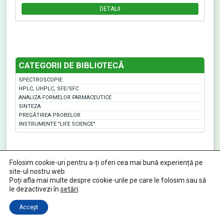
DETALII
CATEGORII DE BIBLIOTECĂ
SPECTROSCOPIE
HPLC, UHPLC, SFE/SFC
ANALIZA FORMELOR FARMACEUTICE
SINTEZA
PREGĂTIREA PROBELOR
INSTRUMENTE "LIFE SCIENCE"
ABL&E-JASCO România S.R.L. | All rights reserved | Designed By KHP
Folosim cookie-uri pentru a-ți oferi cea mai bună experiență pe
Nicolae Steinhardt 10, Cluj-Napoca, 400485, România
Telefon:
+40 264 594 286
ablerom@ablelab.com
site-ul nostru web.
Albania
,
Bosnia and Herzegovina
,
Bulgaria
,
Croatia
,
The Czech Republic
,
Poți afla mai multe despre cookie-urile pe care le folosim sau să
Hungary
,
Moldova
,
Montenegro
,
North Macedonia
,
Poland
,
Romania
,
Serbia
,
le dezactivezi în
setări
.
Slovakia
,
Slovenia
,
Austria
Accept