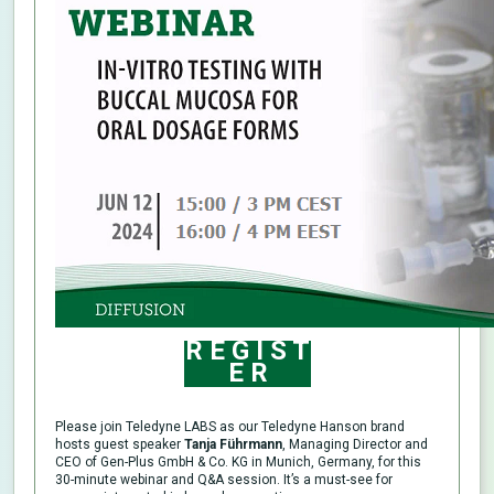
R E G I S T
E R
Please join Teledyne LABS as our Teledyne Hanson brand
hosts guest speaker
Tanja Führmann
, Managing Director and
CEO of Gen-Plus GmbH & Co. KG in Munich, Germany, for this
30-minute webinar and Q&A session. It’s a must-see for