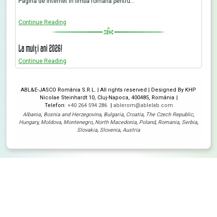
Pagina de internet în limba română pentru…
Continue Reading
La mulți ani 2026!
Continue Reading
ABL&E-JASCO România S.R.L. | All rights reserved | Designed By KHP
Nicolae Steinhardt 10, Cluj-Napoca, 400485, România
Telefon:
+40 264 594 286
ablerom@ablelab.com
Albania
,
Bosnia and Herzegovina
,
Bulgaria
,
Croatia
,
The Czech Republic
,
Hungary
,
Moldova
,
Montenegro
,
North Macedonia
,
Poland
,
Romania
,
Serbia
,
Slovakia
,
Slovenia
,
Austria