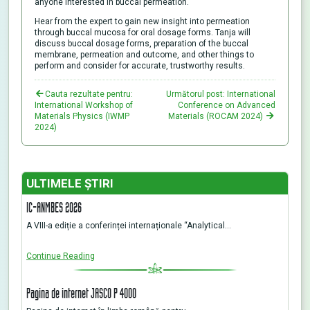
anyone interested in buccal permeation.
Hear from the expert to gain new insight into permeation
through buccal mucosa for oral dosage forms. Tanja will
discuss buccal dosage forms, preparation of the buccal
membrane, permeation and outcome, and other things to
perform and consider for accurate, trustworthy results.
Cauta rezultate pentru:
Următorul post: International
International Workshop of
Conference on Advanced
Materials Physics (IWMP
Materials (ROCAM 2024)
2024)
ULTIMELE ŞTIRI
IC-ANMBES 2026
A VIII-a ediție a conferinței internaționale “Analytical…
Continue Reading
Pagina de internet JASCO P 4000