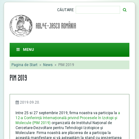
CĂUTARE
ABL&E-JASCO ROMÂNIA
MENU
Pagina de Start
»
News
»
PIM 2019
PIM 2019
2019.09.20.
Intre 25 si 27 septembrie 2019, firma noastra va participa la
a
12-a Conferință Internațională privind Procesele în Izotopi și
Molecule (PIM 2019)
organizată de Institutul Național de
Cercetare-Dezvoltare pentru Tehnologii Izotopice și
Moleculare. Firma noastră are plăcerea de a participa la
această manifestare și vă așteaptăm la stand cu prezentarea