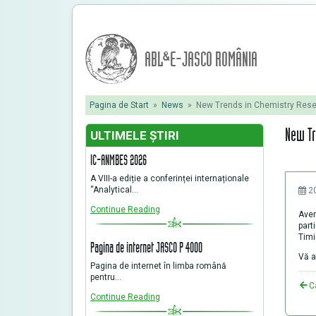
ABL&E-JASCO ROMÂNIA
Pagina de Start
»
News
»
New Trends in Chemistry Re
New T
ULTIMELE ŞTIRI
IC-ANMBES 2026
A VIII-a ediție a conferinței internaționale
“Analytical…
2
Continue Reading
Avem
part
Timi
Pagina de internet JASCO P 4000
Vă a
Pagina de internet în limba română
pentru…
C
Continue Reading