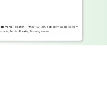
5, România
Telefon:
+40 264 594 286
ablerom@ablelab.com
omania
,
Serbia
,
Slovakia
,
Slovenia
,
Austria