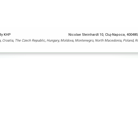
 By KHP
Nicolae Steinhardt 10, Cluj-Napoca, 40048
a
,
Croatia
,
The Czech Republic
,
Hungary
,
Moldova
,
Montenegro
,
North Macedonia
,
Poland
,
R