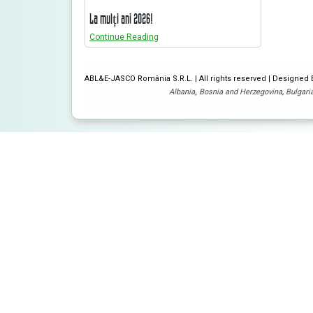
La mulți ani 2026!
Continue Reading
ABL&E-JASCO România S.R.L. | All rights reserved | Designed
Albania
,
Bosnia and Herzegovina
,
Bulgari