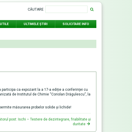
CĂUTARE
UTILE
ULTIMELE ŞTIRI
SOLICITARE INFO
articipa ca expozant la a 17-a ediție a conferinţei cu
anizată de Institutul de Chimie “Coriolan Drăgulescu”, la
rmite măsurarea probelor solide și lichide!
orul post: Ischi – Testere de dezintegrare, friabilitate și
duritate