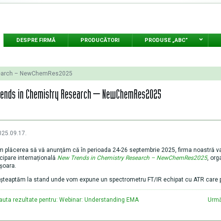
DESPRE FIRMĂ
PRODUCĂTORI
PRODUSE „ABC”
search – NewChemRes2025
rends in Chemistry Research – NewChemRes2025
025.09.17.
 plăcerea să vă anunţăm că în perioada 24-26 septembrie 2025, firma noastră va p
icipare internațională
New Trends in Chemistry Research – NewChemRes2025
, org
şoara.
şteaptăm la stand unde vom expune un spectrometru FT/IR echipat cu ATR care pe
auta rezultate pentru: Webinar: Understanding EMA
Următ