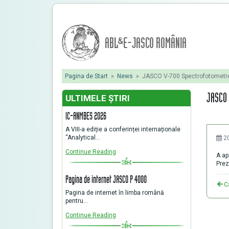
ABL&E-JASCO ROMÂNIA
Pagina de Start
»
News
»
JASCO V-700 Spectrofotometr
JASCO 
ULTIMELE ŞTIRI
IC-ANMBES 2026
A VIII-a ediție a conferinței internaționale
“Analytical…
2
Continue Reading
A ap
Prez
Pagina de internet JASCO P 4000
C
Pagina de internet în limba română
pentru…
Continue Reading