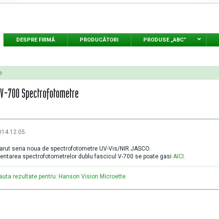
DESPRE FIRMĂ
PRODUCĂTORI
PRODUSE „ABC”
e
V-700 Spectrofotometre
014.12.05.
arut seria noua de spectrofotometre UV-Vis/NIR JASCO.
entarea spectrofotometrelor dublu fascicul V-700 se poate gasi
AICI
.
auta rezultate pentru: Hanson Vision Microette