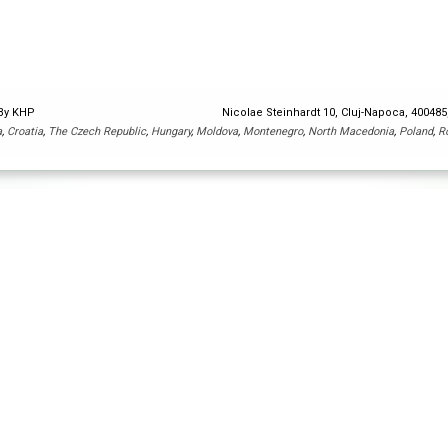
 By KHP
Nicolae Steinhardt 10, Cluj-Napoca, 40048
a
,
Croatia
,
The Czech Republic
,
Hungary
,
Moldova
,
Montenegro
,
North Macedonia
,
Poland
,
R