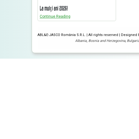
La mulți ani 2026!
Continue Reading
ABL&E-JASCO România S.R.L. | All rights reserved | Designed
Albania
,
Bosnia and Herzegovina
,
Bulgari