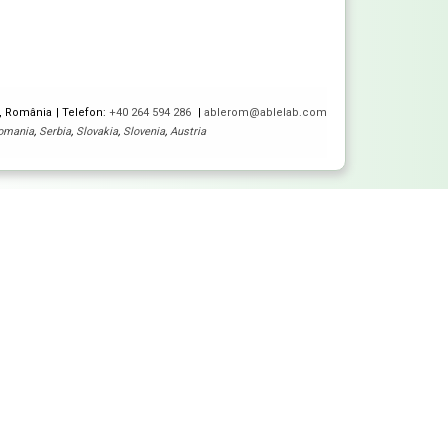
5, România
Telefon:
+40 264 594 286
ablerom@ablelab.com
omania
,
Serbia
,
Slovakia
,
Slovenia
,
Austria