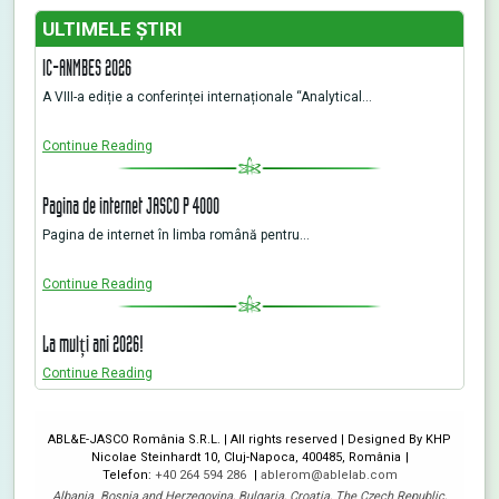
ULTIMELE ŞTIRI
IC-ANMBES 2026
A VIII-a ediție a conferinței internaționale “Analytical…
Continue Reading
Pagina de internet JASCO P 4000
Pagina de internet în limba română pentru…
Continue Reading
La mulți ani 2026!
Continue Reading
ABL&E-JASCO România S.R.L. | All rights reserved | Designed By KHP
Nicolae Steinhardt 10, Cluj-Napoca, 400485, România
Telefon:
+40 264 594 286
ablerom@ablelab.com
Albania
,
Bosnia and Herzegovina
,
Bulgaria
,
Croatia
,
The Czech Republic
,